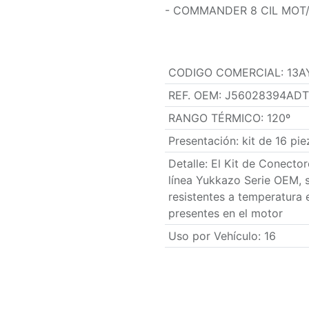
- COMMANDER 8 CIL MOT/5
CODIGO COMERCIAL
:
13A
REF. OEM
:
J56028394AD
RANGO TÉRMICO
:
120º
Presentación
:
kit de 16 pie
Detalle
:
El Kit de Conecto
línea Yukkazo Serie OEM, 
resistentes a temperatura 
presentes en el motor
Uso por Vehículo
:
16