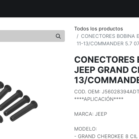
uctos
Distribuidores Autorizados
Tiendas Aliadas
Bout
Todos los productos
CONECTORES BOBINA E
11-13/COMMANDER 5.7 07
CONECTORES 
JEEP GRAND CH
13/COMMANDER
COD. OEM: J56028394AD
****APLICACIÓN****
MARCA: JEEP
MODELO:
- GRAND CHEROKEE 8 CIL M