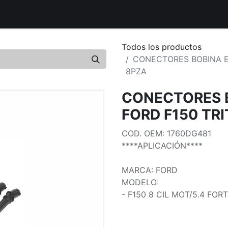
uctos
Distribuidores Autorizados
Tiendas Aliadas
Bout
Todos los productos
CONECTORES BOBINA E
8PZA
CONECTORES 
FORD F150 TRI
COD. OEM: 1760DG481
****APLICACIÓN****
MARCA: FORD
MODELO:
- F150 8 CIL MOT/5.4 FOR