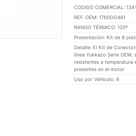
CODIGO COMERCIAL
:
13A
REF. OEM
:
1760DG481
RANGO TÉRMICO
:
120º
Presentación
:
Kit de 8 pie
Detalle
:
El Kit de Conecto
línea Yukkazo Serie OEM, 
resistentes a temperatura 
presentes en el motor
Uso por Vehículo
:
8