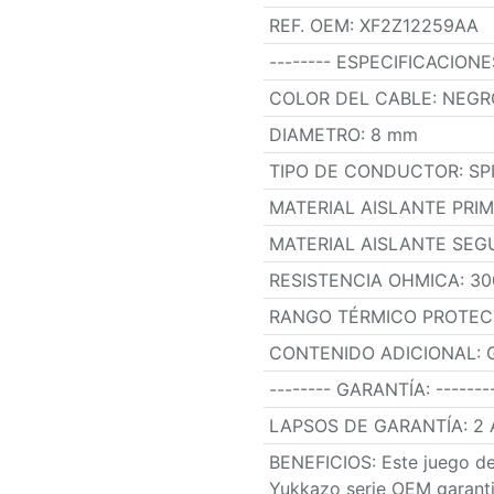
REF. OEM
:
XF2Z12259AA
-------- ESPECIFICACION
COLOR DEL CABLE
:
NEGR
DIAMETRO
:
8 mm
TIPO DE CONDUCTOR
:
SP
MATERIAL AISLANTE PRI
MATERIAL AISLANTE SEG
RESISTENCIA OHMICA
:
30
RANGO TÉRMICO PROTEC
CONTENIDO ADICIONAL
:
-------- GARANTÍA
:
-------
LAPSOS DE GARANTÍA
:
2
BENEFICIOS
:
Este juego de
Yukkazo serie OEM garantiz