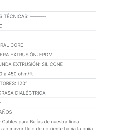
ES TÉCNICAS
:
--------
O
IRAL CORE
MERA EXTRUSIÓN
:
EPDM
UNDA EXTRUSIÓN
:
SILICONE
0 a 450 ohm/ft
TORES
:
120°
GRASA DIALÉCTRICA
-
 AÑOS
 Cables para Bujías de nuestra línea
an mayor flujo de corriente hacia la bujía.