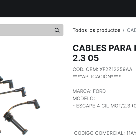
uctos
Distribuidores Autorizados
Tiendas Aliadas
Bout
Todos los productos
CAB
CABLES PARA 
2.3 05
COD. OEM: XF2Z12259AA
****APLICACIÓN****
MARCA: FORD
MODELO:
- ESCAPE 4 CIL MOT/2.3 (
CODIGO COMERCIAL
:
11A