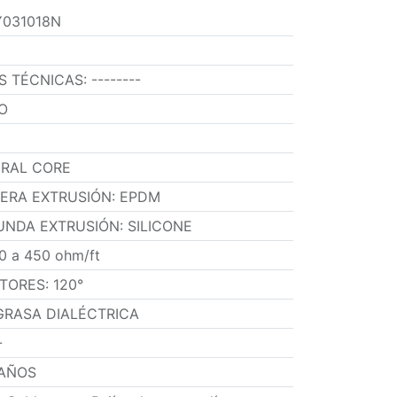
Y031018N
ES TÉCNICAS
:
--------
O
IRAL CORE
MERA EXTRUSIÓN
:
EPDM
UNDA EXTRUSIÓN
:
SILICONE
0 a 450 ohm/ft
TORES
:
120°
GRASA DIALÉCTRICA
-
 AÑOS