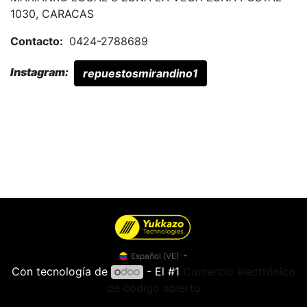
1030, CARACAS
Contacto:
0424-2788689
Instagram:
repuestosmirandino1
Español (VE)
Con tecnología de
- El #1
Comercio electrónico
de código abierto