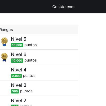
ique
Recursos Digitales
Contáctenos
Rangos
Nivel 5
punto
s
10.000
Nivel 6
punto
s
10.000
Nivel 4
punto
s
2.000
Nivel 3
punto
s
500
Nivel 2