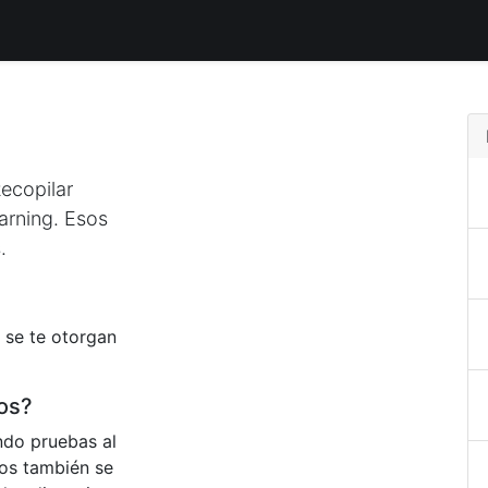
uctos
Distribuidores Autorizados
Tiendas Aliadas
Bout
ecopilar
arning. Esos
.
 se te otorgan
os?
do pruebas al
tos también se