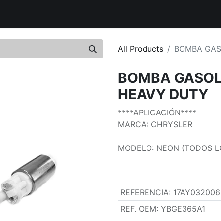
buidores Autorizados
Ubica nuestros productos
Tienda 
All Products
BOMBA GAS
BOMBA GASOL
HEAVY DUTY
****APLICACIÓN****
MARCA: CHRYSLER
MODELO: NEON (TODOS L
REFERENCIA
:
17AY03200
REF. OEM
:
YBGE365A1