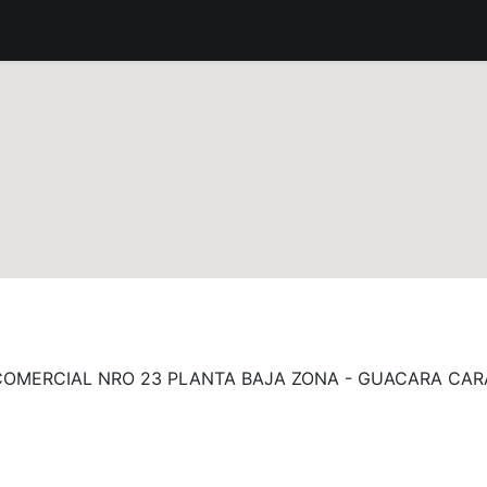
buidores Autorizados
Ubica nuestros productos
Tienda 
COMERCIAL NRO 23 PLANTA BAJA ZONA - GUACARA CA